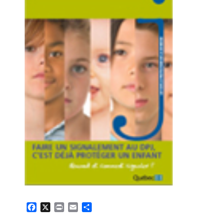
Facebook
X
Print
Email
Partager