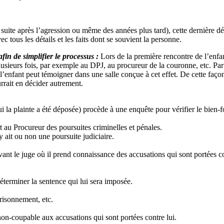
suite après l’agression ou même des années plus tard), cette dernière dé
ec tous les détails et les faits dont se souvient la personne.
in de simplifier le processus :
Lors de la première rencontre de l’enfan
plusieurs fois, par exemple au DPJ, au procureur de la couronne, etc. Par 
 l’enfant peut témoigner dans une salle conçue à cet effet. De cette faço
rrait en décider autrement.
la plainte a été déposée) procède à une enquête pour vérifier le bien-fo
 au Procureur des poursuites criminelles et pénales.
y ait ou non une poursuite judiciaire.
ant le juge où il prend connaissance des accusations qui sont portées con
déterminer la sentence qui lui sera imposée.
risonnement, etc.
on-coupable aux accusations qui sont portées contre lui.