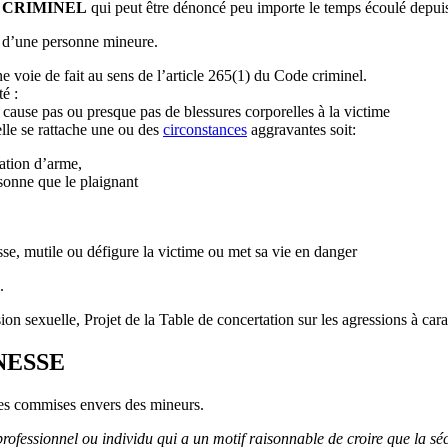
CTE CRIMINEL
qui peut être dénoncé peu importe le temps écoulé depuis
as d’une personne mineure.
 voie de fait au sens de l’article 265(1) du Code criminel.
é :
 cause pas ou presque pas de blessures corporelles à la victime
elle se rattache une ou des
circonstances
aggravantes soit:
tation d’arme,
rsonne que le plaignant
sse, mutile ou défigure la victime ou met sa vie en danger
.
ion sexuelle, Projet de la Table de concertation sur les agressions à car
NESSE
les commises envers des mineurs.
professionnel ou individu qui a un motif raisonnable de croire que la s