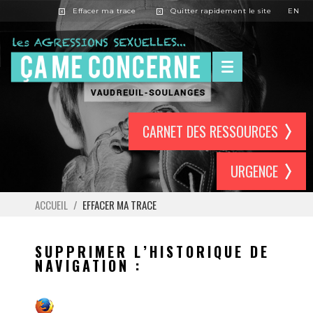
Effacer ma trace
Quitter rapidement le site
EN
CARNET DES RESSOURCES
URGENCE
ACCUEIL
/
EFFACER MA TRACE
SUPPRIMER L’HISTORIQUE DE
NAVIGATION :