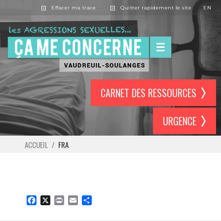
Effacer ma trace
Quitter rapidement le site
EN
CARNET DES RESSOURCES
URGENCE
ACCUEIL
/
FRA
Facebook
X
Print
Email
Partager